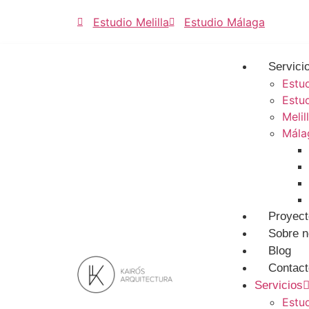
Estudio Melilla
Estudio Málaga
Servici
Estud
Estud
Melil
Mála
Proyect
Sobre n
Blog
Contact
Servicios
Estud