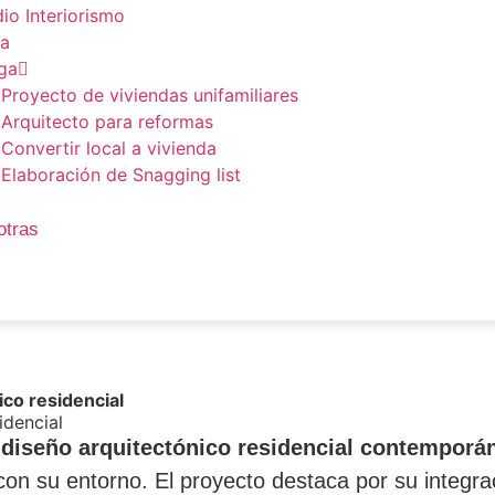
io Interiorismo
la
ga
Proyecto de viviendas unifamiliares
Arquitecto para reformas
Convertir local a vivienda
Elaboración de Snagging list
otras
ico residencial
idencial
e
diseño arquitectónico residencial contemporá
n su entorno. El proyecto destaca por su integració