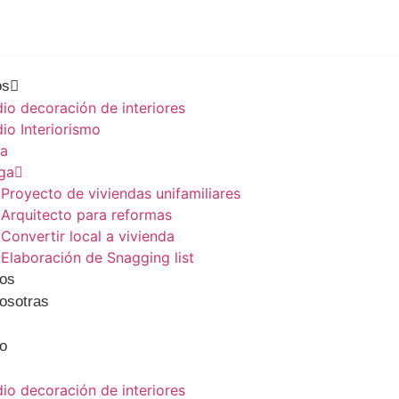
os
io decoración de interiores
io Interiorismo
la
ga
Proyecto de viviendas unifamiliares
Arquitecto para reformas
Convertir local a vivienda
Elaboración de Snagging list
os
osotras
o
io decoración de interiores